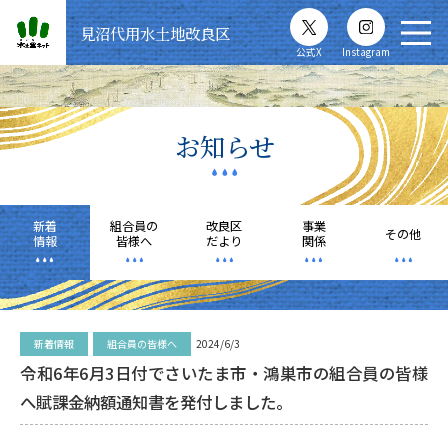
ホーム
見沼代用水土地改良区
公式X
Instagram
見沼代用水
土地改良区とは
お知らせ
お知らせ
新着
組合員の
改良区
事業
組合員の皆様へ
その他
情報
皆様へ
だより
関係
見沼代用水を知る
新着情報
組合員の皆様へ
2024/6/3
各種申請様式
令和6年6月3日付でさいたま市・鴻巣市の組合員の皆様
へ賦課金納額通知書を発付しました。
お問い合わせ