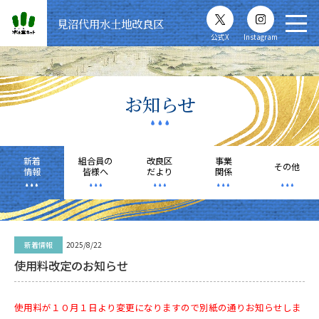
ホーム
見沼代用水土地改良区
公式X
Instagram
見沼代用水
土地改良区とは
お知らせ
お知らせ
新着
組合員の
改良区
事業
組合員の皆様へ
その他
情報
皆様へ
だより
関係
見沼代用水を知る
新着情報
2025/8/22
各種申請様式
使用料改定のお知らせ
お問い合わせ
使用料が１０月１日より変更になりますので別紙の通りお知らせしま